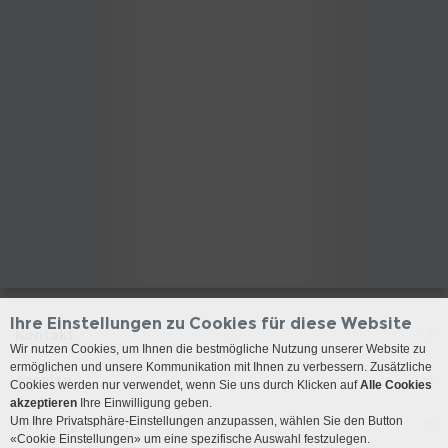
Ihre Einstellungen zu Cookies für diese Website
Kontakt
Wir nutzen Cookies, um Ihnen die bestmögliche Nutzung unserer Website zu
ermöglichen und unsere Kommunikation mit Ihnen zu verbessern. Zusätzliche
Anreise
Cookies werden nur verwendet, wenn Sie uns durch Klicken auf
Alle Cookies
akzeptieren
Ihre Einwilligung geben.
Um Ihre Privatsphäre-Einstellungen anzupassen, wählen Sie den Button
Öffnungszeiten
«Cookie Einstellungen» um eine spezifische Auswahl festzulegen.