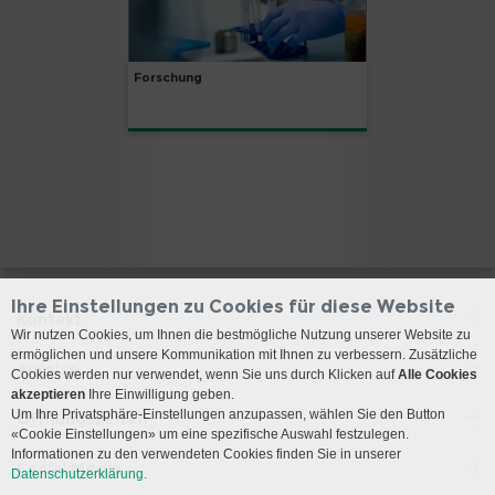
Forschung
Ihre Einstellungen zu Cookies für diese Website
Kontakt
Wir nutzen Cookies, um Ihnen die bestmögliche Nutzung unserer Website zu
ermöglichen und unsere Kommunikation mit Ihnen zu verbessern. Zusätzliche
Anreise
Cookies werden nur verwendet, wenn Sie uns durch Klicken auf
Alle Cookies
akzeptieren
Ihre Einwilligung geben.
Um Ihre Privatsphäre-Einstellungen anzupassen, wählen Sie den Button
Öffnungszeiten
«Cookie Einstellungen» um eine spezifische Auswahl festzulegen.
Informationen zu den verwendeten Cookies finden Sie in unserer
Social Media
Datenschutzerklärung.