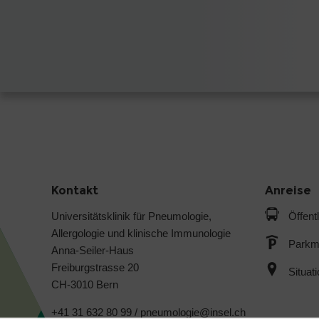
Kontakt
Anreise
Universitätsklinik für Pneumologie,
Öffent
Allergologie und klinische Immunologie
Parkmö
Anna-Seiler-Haus
Freiburgstrasse 20
Situat
CH-3010 Bern
+41 31 632 80 99 /
pneumologie@
insel.ch