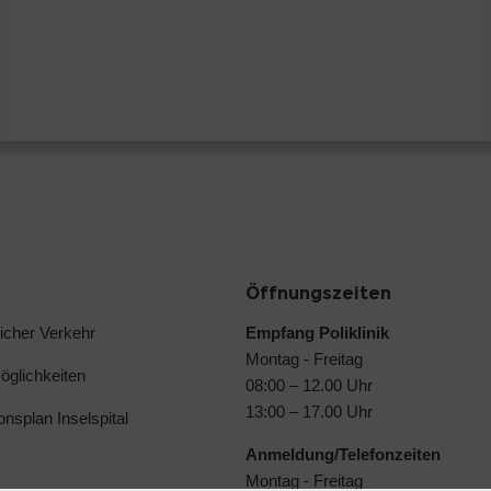
Öffnungszeiten
licher Verkehr
Empfang Poliklinik
Montag - Freitag
glichkeiten
08:00 – 12.00 Uhr
13:00 – 17.00 Uhr
ionsplan Inselspital
Anmeldung/Telefonzeiten
Montag - Freitag