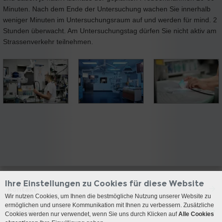
Minuten. Nach dem Ende der Untersuchung wachen Sie innerhalb
weniger Minuten im Untersuchungsraum auf und werden für mind. 2
Stunden überwacht. Am Untersuchungstag dürfen Sie nicht aktiv am
Strassenverkehr teilnehmen.
Ihre Einstellungen zu Cookies für diese Website
Kontakt
Wir nutzen Cookies, um Ihnen die bestmögliche Nutzung unserer Website zu
ermöglichen und unsere Kommunikation mit Ihnen zu verbessern. Zusätzliche
Anreise
Cookies werden nur verwendet, wenn Sie uns durch Klicken auf
Alle Cookies