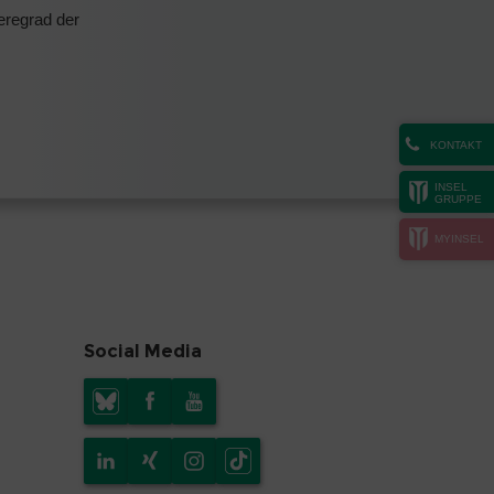
eregrad der
KONTAKT
INSEL
GRUPPE
MYINSEL
Social Media